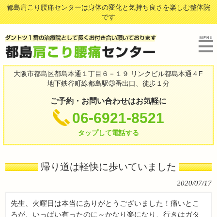
都島肩こり腰痛センターは身体の変化と気持ち良さを楽しむ整体院
です
大阪市都島区都島本通１丁目６－１９ リンクビル都島本通４F
地下鉄谷町線都島駅③番出口、徒歩１分
ご予約・お問い合わせはお気軽に
06-6921-8521
タップして電話する
帰り道は軽快に歩いていました
2020/07/17
先生、火曜日は本当にありがとうございました！痛いとこ
ろが、いっぱい有ったのに～かなり楽になり、行きはガタ